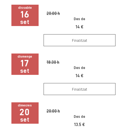
dissabte
16
20:00 h
Des de
set
14 €
Finalitzat
diumenge
17
18:30 h
Des de
set
14 €
Finalitzat
dimecres
20
20:00 h
Des de
set
13.5 €