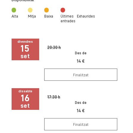
Alta
Mitja
Baixa
Últimes
Exhaurides
entrades
divendres
15
20:30 h
Des de
set
14 €
Finalitzat
dissabte
16
17:30 h
Des de
set
14 €
Finalitzat