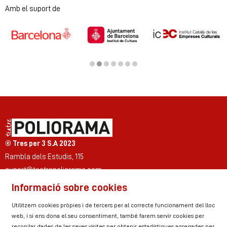
Diapositiva 1 de 2
Amb el suport de
Diapositiva 2 de 7
© Tres per 3 S.A 2023
Rambla dels Estudis, 115
suport@teatrepoliorama.com
Informació sobre cookies
Link a instagram
Link a youtube
Link a twitter
Link a facebook
Link a ticktok
Link a linkedin
Utilitzem cookies pròpies i de tercers per al correcte funcionament del lloc
web, i si ens dona el seu consentiment, també farem servir cookies per
recopilar dades de les seves visites per obtenir estadístiques agregades per