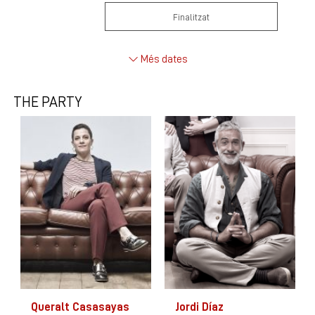
Finalitzat
Més dates
THE PARTY
Queralt Casasayas
Jordi Díaz