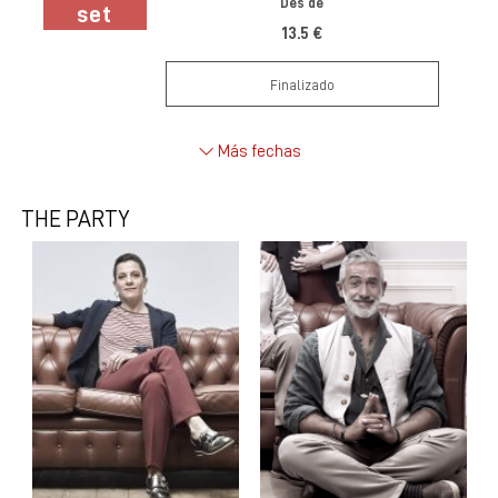
Des de
set
13.5 €
Finalizado
Más fechas
THE PARTY