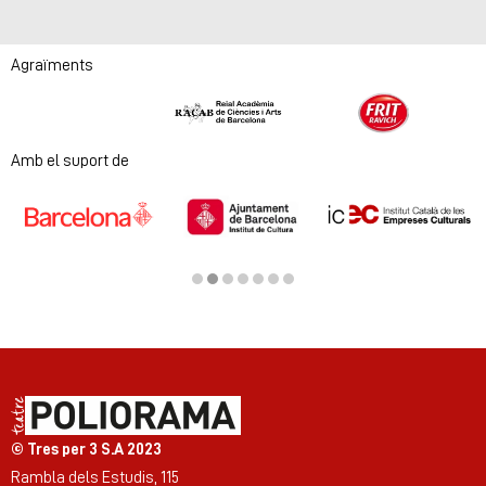
Agraïments
Diapositiva 1 de 2
Amb el suport de
Diapositiva 2 de 7
© Tres per 3 S.A 2023
Rambla dels Estudis, 115