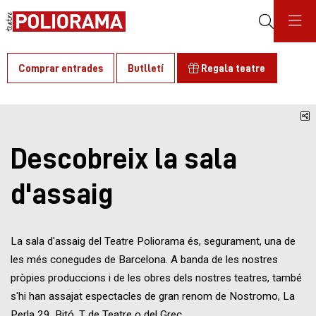
Cerca
Comprar entrades
Butlletí
Regala teatre
C
Descobreix la sala
d'assaig
La sala d'assaig del Teatre Poliorama és, segurament, una de
les més conegudes de Barcelona. A banda de les nostres
pròpies produccions i de les obres dels nostres teatres, també
s'hi han assajat espectacles de gran renom de Nostromo, La
Perla 29, Bitó, T de Teatre o del Grec.