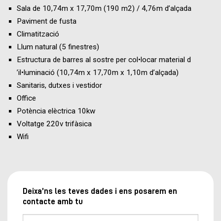
Sala de 10,74m x 17,70m (190 m2) / 4,76m d’alçada
Paviment de fusta
Climatització
Llum natural (5 finestres)
Estructura de barres al sostre per col•locar material d
’il•luminació (10,74m x 17,70m x 1,10m d’alçada)
Sanitaris, dutxes i vestidor
Office
Potència elèctrica 10kw
Voltatge 220v trifàsica
Wifi
Deixa’ns les teves dades i ens posarem en
contacte amb tu