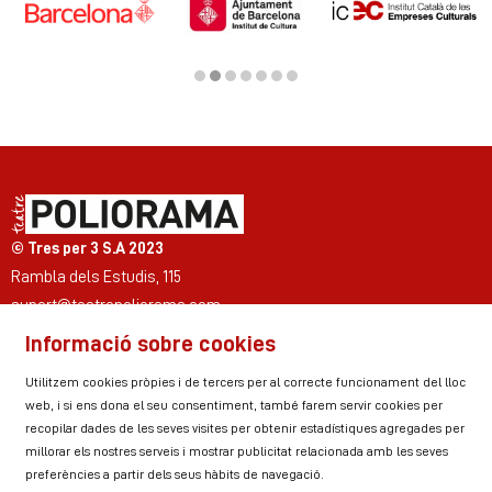
Diapositiva 2 de 7
© Tres per 3 S.A 2023
Rambla dels Estudis, 115
suport@teatrepoliorama.com
Informació sobre cookies
Link a instagram
Link a youtube
Link a twitter
Link a facebook
Link a ticktok
Link a linkedin
Utilitzem cookies pròpies i de tercers per al correcte funcionament del lloc
web, i si ens dona el seu consentiment, també farem servir cookies per
recopilar dades de les seves visites per obtenir estadístiques agregades per
millorar els nostres serveis i mostrar publicitat relacionada amb les seves
Sitemap
Avís Legal
Ús de Cookies
preferències a partir dels seus hàbits de navegació.