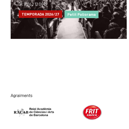
01.11.26
|
12:00 h
TEMPORADA 2026/27
Petit Poliorama
Agraïments
Diapositiva 1 de 2