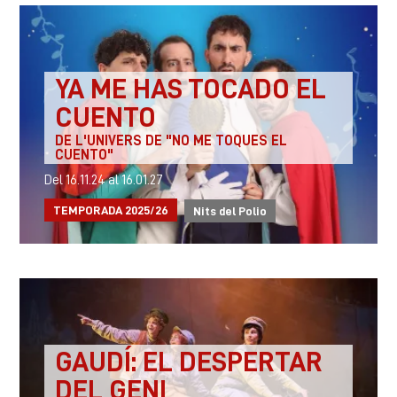
YA ME HAS TOCADO EL
CUENTO
DE L'UNIVERS DE "NO ME TOQUES EL
CUENTO"
Del 16.11.24
al 16.01.27
TEMPORADA 2025/26
Nits del Polio
GAUDÍ: EL DESPERTAR
DEL GENI