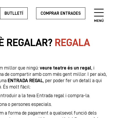
BUTLLETÍ
COMPRAR ENTRADES
MENÚ
È REGALAR?
REGALA
m millor que ningú:
veure teatre és un regal
, i
ha de compartir amb com més gent millor. I per això,
 una
ENTRADA REGAL
, per poder fer un detall a qui
. És molt fàcil:
introduir a la teva Entrada regal i compra-la.
ona o persones especials.
om a forma de pagament a qualsevol funció dels