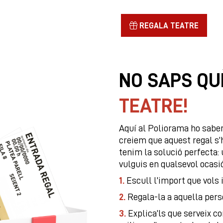
REGALA TEATRE
NO SAPS QU
TEATRE!
Aquí al Poliorama ho sabe
creiem que aquest regal s’
tenim la solució perfecta:
vulguis en qualsevol ocasió
1.
Escull l’import que vols 
2.
Regala-la a aquella pers
3.
Explica’ls que serveix c