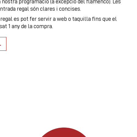
a nostra programació (a excepció del flamenco). Les
ntrada regal són clares i concises.
regal es pot fer servir a web o taquilla fins que el
ssat 1 any de la compra.
L