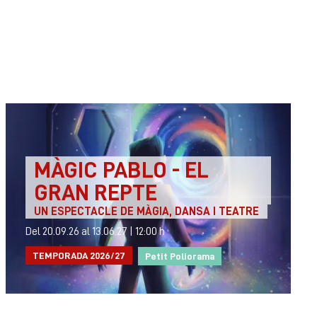
MÀGIC PABLO - EL
GRAN REPTE
UN ESPECTACLE DE MÀGIA, DANSA I TEATRE
Del 20.09.26
al 13.06.27
|
12:00 h
TEMPORADA 2026/27
Petit Poliorama