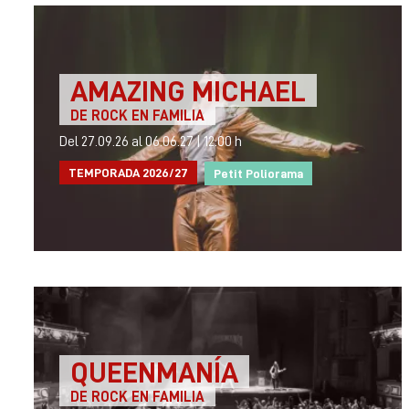
AMAZING MICHAEL
DE ROCK EN FAMILIA
Del 27.09.26
al 06.06.27
|
12:00 h
TEMPORADA 2026/27
Petit Poliorama
QUEENMANÍA
DE ROCK EN FAMILIA