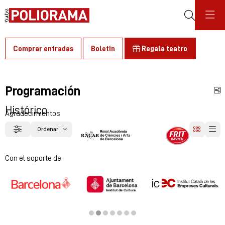
Buscar
Comprar entradas
Boletín
Regala teatro
Programación
C
Histórico
Agradecimientos
Ordenar
Filtrar
Ordenar por
Diapositiva 1 de 2
Con el soporte de
Diapositiva 2 de 7