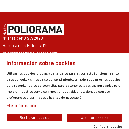
© Tres per 3 S.A 2023
Rambla dels Estudis, 115
suport@teatrepoliorama.com
Información sobre cookies
Link a instagram
Link a youtube
Link a twitter
Link a facebook
Link a ticktok
Link a linkedin
Utilizamos cookies propias y de terceros para el correcto funcionamiento
del sitio web, y si nos da su consentimiento, también utilizaremos cookies
para recopilar datos de sus visitas para obtener estadísticas agregadas para
mejorar nuestros servicios y mostrar publicidad relacionada con sus
Sitemap
Aviso Legal
Uso de Cookies
preferencias a partir de sus hábitos de navegación.
Política de privacidad
Contactar
Zona personal
Más información
Rechazar cookies
Aceptar cookies
Configurar cookies