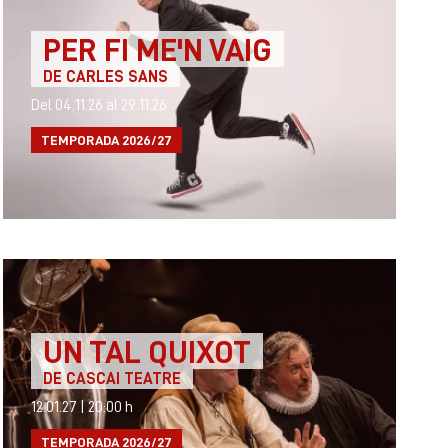
PER FI ME'N VAIG
DE CARLES SANS
Del 04.11.26
al 29.11.26
TEMPORADA 2026/27
UN TAL QUIXOT
DE CASCAI TEATRE
12.01.27
|
20:00 h
TEMPORADA 2026/27