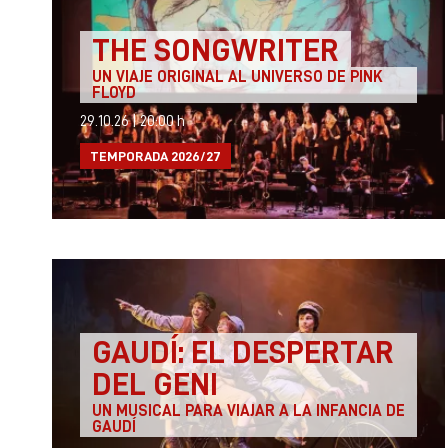
THE SONGWRITER
UN VIAJE ORIGINAL AL UNIVERSO DE PINK
FLOYD
29.10.26
|
20:00 h
TEMPORADA 2026/27
GAUDÍ: EL DESPERTAR
DEL GENI
UN MUSICAL PARA VIAJAR A LA INFANCIA DE
GAUDÍ