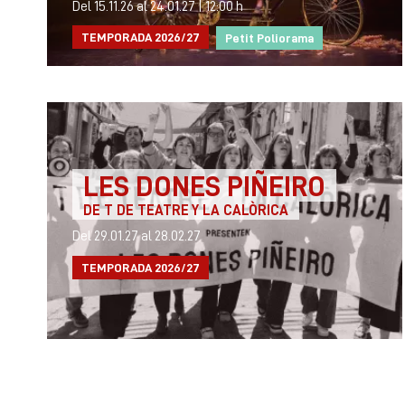
Del 15.11.26
al 24.01.27
|
12:00 h
TEMPORADA 2026/27
Petit Poliorama
LES DONES PIÑEIRO
DE T DE TEATRE Y LA CALÒRICA
Del 29.01.27
al 28.02.27
TEMPORADA 2026/27