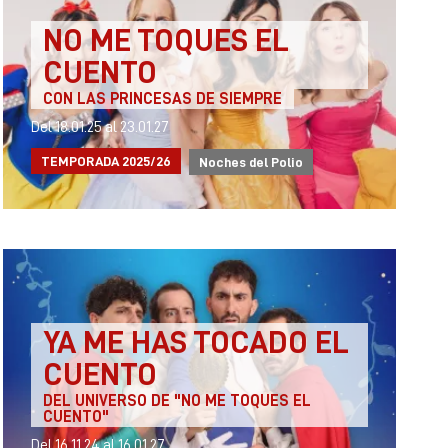
NO ME TOQUES EL
CUENTO
CON LAS PRINCESAS DE SIEMPRE
Del 18.01.25
al 23.01.27
TEMPORADA 2025/26
Noches del Polio
YA ME HAS TOCADO EL
CUENTO
DEL UNIVERSO DE "NO ME TOQUES EL
CUENTO"
Del 16.11.24
al 16.01.27