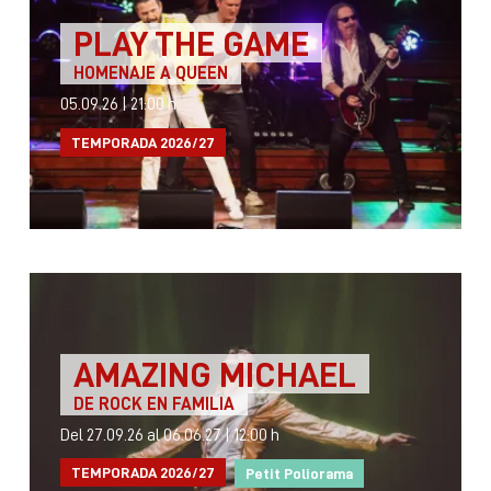
PLAY THE GAME
HOMENAJE A QUEEN
05.09.26
|
21:00 h
TEMPORADA 2026/27
AMAZING MICHAEL
DE ROCK EN FAMILIA
Del 27.09.26
al 06.06.27
|
12:00 h
TEMPORADA 2026/27
Petit Poliorama