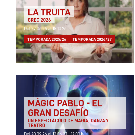
LA TRUITA
GREC 2026
Del 27.06.26
al 18.10.26
TEMPORADA 2025/26
TEMPORADA 2026/27
MÀGIC PABLO - EL
GRAN DESAFÍO
UN ESPECTÁCULO DE MAGIA, DANZA Y
TEATRO
Del 20.09.26
al 13.06.27
|
12:00 h