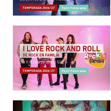
TEMPORADA 2026/27
Petit Poliorama
I LOVE ROCK AND ROLL
DE ROCK EN FAMILIA
Del 11.10.26
al 28.05.27
|
12:00 h
TEMPORADA 2026/27
Petit Poliorama