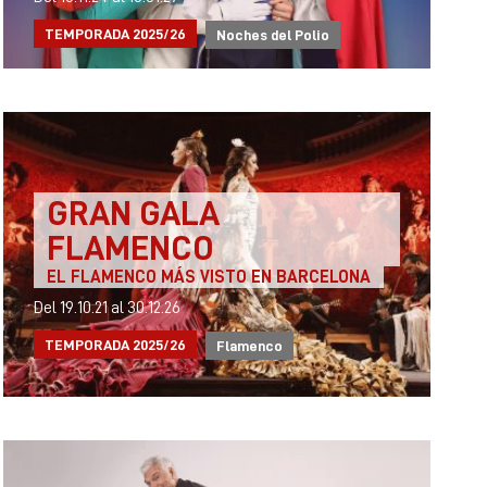
TEMPORADA 2025/26
Noches del Polio
GRAN GALA
FLAMENCO
EL FLAMENCO MÁS VISTO EN BARCELONA
Del 19.10.21
al 30.12.26
TEMPORADA 2025/26
Flamenco