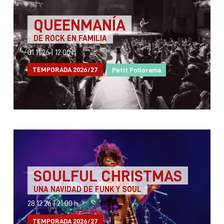
QUEENMANÍA
DE ROCK EN FAMILIA
01.11.26
|
12:00 h
TEMPORADA 2026/27
Petit Poliorama
SOULFUL CHRISTMAS
UNA NAVIDAD DE FUNK Y SOUL
28.12.26
|
21:00 h
TEMPORADA 2026/27