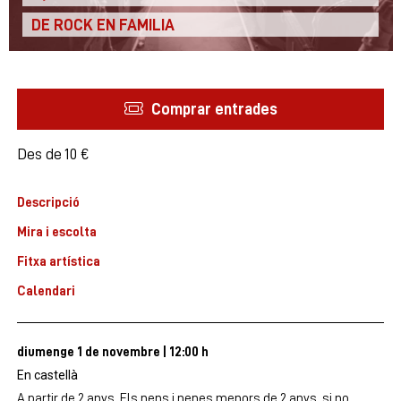
DE ROCK EN FAMILIA
Comprar entrades
Des de
Des de
10 €
Descripció
Mira i escolta
Fitxa artística
Calendari
diumenge 1 de novembre
|
12:00 h
En castellà
A partir de 2 anys. Els nens i nenes menors de 2 anys, si no