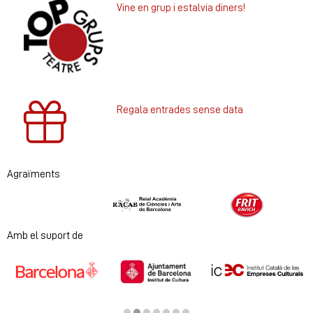
Vine en grup i estalvia diners!
Regala entrades sense data
Agraïments
Diapositiva 1 de 2
Amb el suport de