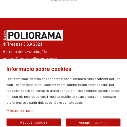
Diapositiva 2 de 7
© Tres per 3 S.A 2023
Rambla dels Estudis, 115
suport@teatrepoliorama.com
Informació sobre cookies
Link a instagram
Link a youtube
Link a twitter
Link a facebook
Link a ticktok
Link a linkedin
Utilitzem cookies pròpies i de tercers per al correcte funcionament del lloc
web, i si ens dona el seu consentiment, també farem servir cookies per
recopilar dades de les seves visites per obtenir estadístiques agregades per
millorar els nostres serveis i mostrar publicitat relacionada amb les seves
Sitemap
Avís Legal
Ús de Cookies
preferències a partir dels seus hàbits de navegació.
Política de privacitat
Contactar
Zona personal
Més informació
Rebutjar cookies
Acceptar cookies