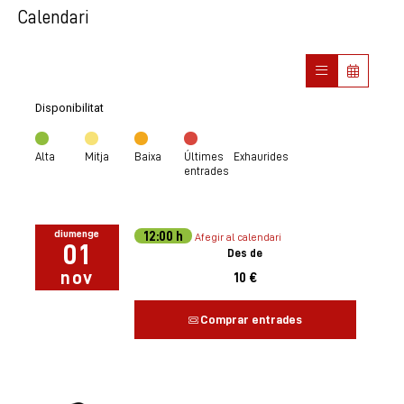
Calendari
Disponibilitat
Alta
Mitja
Baixa
Últimes
Exhaurides
entrades
diumenge
12:00 h
Afegir al calendari
01
Des de
nov
10 €
Comprar entrades