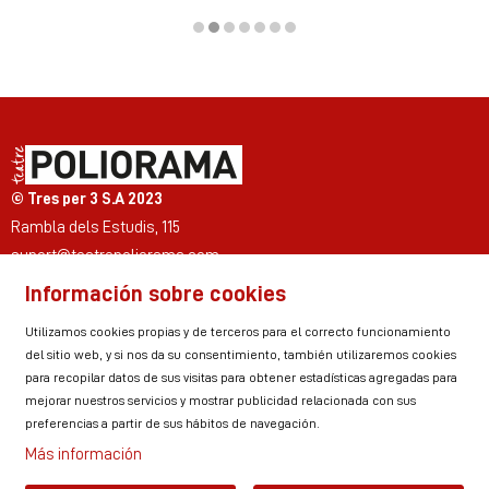
Diapositiva 2 de 7
© Tres per 3 S.A 2023
Rambla dels Estudis, 115
suport@teatrepoliorama.com
Información sobre cookies
Link a instagram
Link a youtube
Link a twitter
Link a facebook
Link a ticktok
Link a linkedin
Utilizamos cookies propias y de terceros para el correcto funcionamiento
del sitio web, y si nos da su consentimiento, también utilizaremos cookies
para recopilar datos de sus visitas para obtener estadísticas agregadas para
mejorar nuestros servicios y mostrar publicidad relacionada con sus
Sitemap
Aviso Legal
Uso de Cookies
preferencias a partir de sus hábitos de navegación.
Política de privacidad
Contactar
Zona personal
Más información