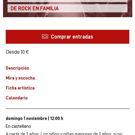
DE ROCK EN FAMILIA
Comprar entradas
Desde
Desde
10 €
Descripción
Mira y escucha
Ficha artística
Calendario
domingo 1 noviembre
|
12:00 h
En castellano
A partir de 2 años. Los niños y niñas menores de 2 años, si no