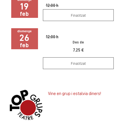
19
12:00 h
feb
Finalitzat
diumenge
26
12:00 h
Des de
feb
7.25 €
Finalitzat
Vine en grup i estalvia diners!