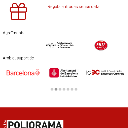
Regala entrades sense data
Agraïments
Diapositiva 1 de 2
Amb el suport de
Diapositiva 2 de 7