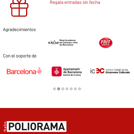
Regala entradas sin fecha
Agradecimientos
Diapositiva 1 de 2
Con el soporte de
Diapositiva 2 de 7