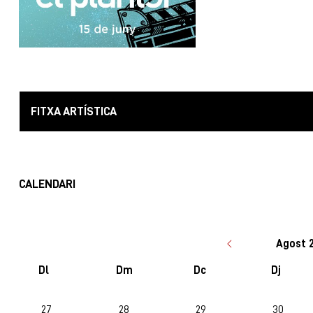
FITXA ARTÍSTICA
CALENDARI
Agost 
Dl
Dm
Dc
Dj
No hi ha cap activitat aquest mes
27
28
29
30