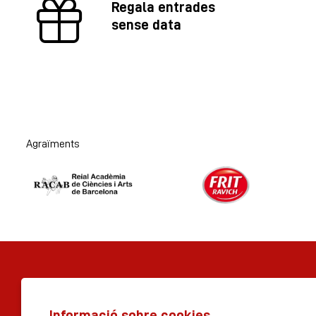
Regala entrades
sense data
Agraïments
Diapositiva 1 de 2
Informació sobre cookies