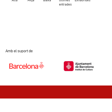
Alta
Mitja
Baixa
Últimes
Exhaurides
entrades
Amb el suport de
Diapositiva 1 de 7