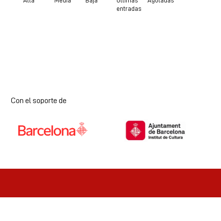
Alta
Media
Baja
Últimas
Agotadas
entradas
Con el soporte de
Diapositiva 1 de 7