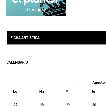
FICHA ARTÍSTICA
CALENDARIO
Agosto 
Lu
Ma
Mi
Ju
No hay ninguna actividad este mes
27
28
29
30