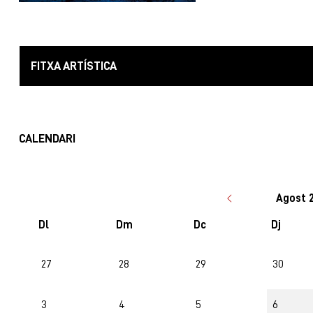
FITXA ARTÍSTICA
CALENDARI
Agost 
Dl
Dm
Dc
Dj
No hi ha cap activitat aquest mes
27
28
29
30
3
4
5
6