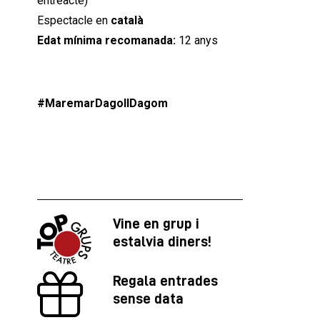
entreacte)
Espectacle en
català
Edat mínima recomanada:
12 anys
#MaremarDagollDagom
Vine en grup i
estalvia diners!
Regala entrades
sense data