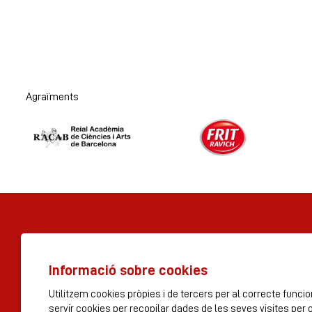
Agraïments
Diapositiva 1 de 2
Informació sobre cookies
© Tres per 3 S.A 2023
Utilitzem cookies pròpies i de tercers per al correcte func
Rambla dels Estudis, 115
servir cookies per recopilar dades de les seves visites per 