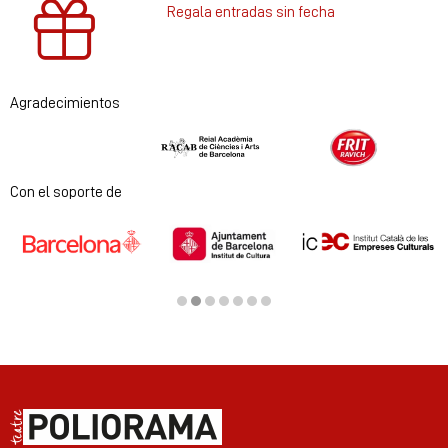
Regala entradas sin fecha
Agradecimientos
Diapositiva 1 de 2
Con el soporte de
Diapositiva 2 de 7