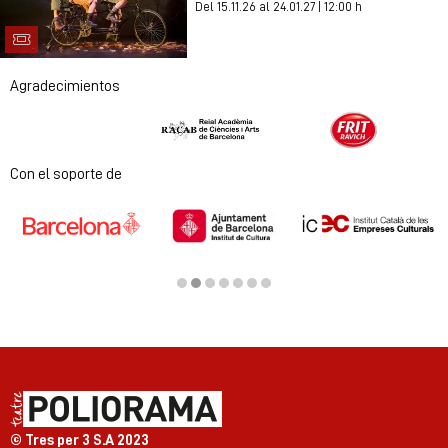
Del 15.11.26
al 24.01.27
|
12:00 h
Agradecimientos
Diapositiva 1 de 2
Con el soporte de
Diapositiva 2 de 7
© Tres per 3 S.A 2023