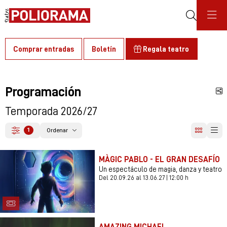
Buscar
Comprar entradas
Boletín
Regala teatro
Programación
C
Temporada 2026/27
Ordenar
1
Filtrar
Ordenar por
MÀGIC PABLO - EL GRAN DESAFÍO
Un espectáculo de magia, danza y teatro
Del 20.09.26
al 13.06.27
|
12:00 h
AMAZING MICHAEL