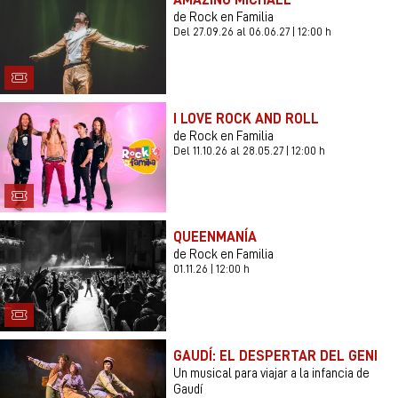
de Rock en Familia
Del 27.09.26
al 06.06.27
|
12:00 h
I LOVE ROCK AND ROLL
de Rock en Familia
Del 11.10.26
al 28.05.27
|
12:00 h
QUEENMANÍA
de Rock en Familia
01.11.26
|
12:00 h
GAUDÍ: EL DESPERTAR DEL GENI
Un musical para viajar a la infancia de
Gaudí