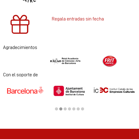
Regala entradas sin fecha
Agradecimientos
Diapositiva 1 de 2
Con el soporte de
Diapositiva 2 de 7