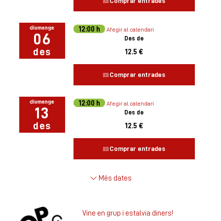
Comprar entrades
diumenge
12:00 h
Afegir al calendari
06
Des de
des
12.5 €
Comprar entrades
diumenge
12:00 h
Afegir al calendari
13
Des de
des
12.5 €
Comprar entrades
Més dates
Vine en grup i estalvia diners!