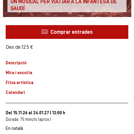
UN MUSICAL PER VIATJAR A LA INFANTESA DE
GAUDÍ
Comprar entrades
Des de
Des de
12.5 €
Descripció
Mira i escolta
Fitxa artística
Calendari
Del 15.11.26
al 24.01.27
|
12:00 h
Durada:
75 minuts (aprox.)
En català