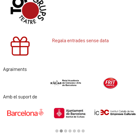
Regala entrades sense data
Agraïments
Diapositiva 1 de 2
Amb el suport de
Diapositiva 2 de 7