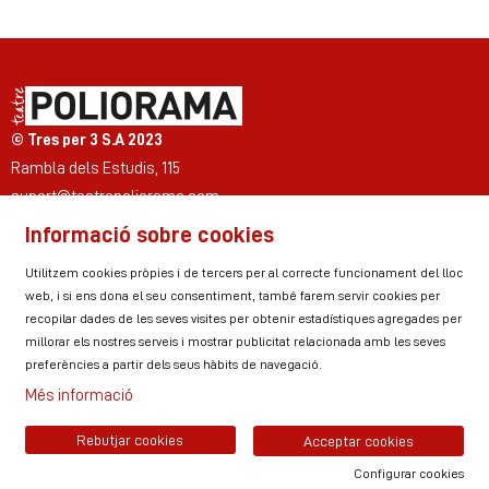
© Tres per 3 S.A 2023
Rambla dels Estudis, 115
suport@teatrepoliorama.com
Informació sobre cookies
Link a instagram
Link a youtube
Link a twitter
Link a facebook
Link a ticktok
Link a linkedin
Utilitzem cookies pròpies i de tercers per al correcte funcionament del lloc
web, i si ens dona el seu consentiment, també farem servir cookies per
recopilar dades de les seves visites per obtenir estadístiques agregades per
millorar els nostres serveis i mostrar publicitat relacionada amb les seves
Sitemap
Avís Legal
Ús de Cookies
preferències a partir dels seus hàbits de navegació.
Política de privacitat
Contactar
Zona personal
Més informació
Rebutjar cookies
Acceptar cookies
Configurar cookies