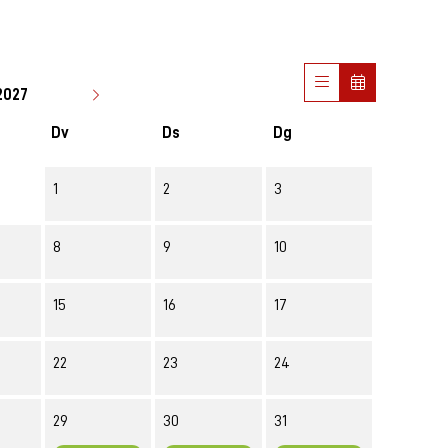
2027
Dv
Ds
Dg
1
2
3
8
9
10
15
16
17
22
23
24
Divendres 29 de gener
Dissabte 30 de gener
Diumenge 31 de gener
29
30
31