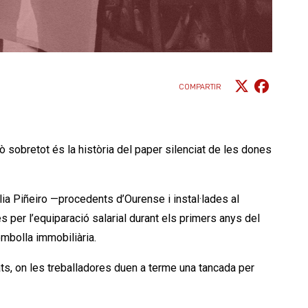
COMPARTIR
erò sobretot és la història del paper silenciat de les dones
ia Piñeiro —procedents d’Ourense i instal·lades al
tes per l’equiparació salarial durant els primers anys del
ombolla immobiliària.
tats, on les treballadores duen a terme una tancada per