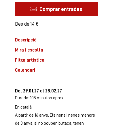
Comprar entrades
Des de
Des de
14 €
Descripció
Mira i escolta
Fitxa artística
Calendari
Del 29.01.27
al 28.02.27
Durada:
105 minutos aprox
En català
A partir de 16 anys. Els nens i nenes menors
de 3 anys, si no ocupen butaca, tenen