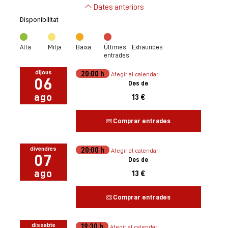
Dates anteriors
Disponibilitat
Alta
Mitja
Baixa
Últimes
Exhaurides
entrades
dijous
20:00 h
Afegir al calendari
06
Des de
ago
13 €
Comprar entrades
divendres
20:00 h
Afegir al calendari
07
Des de
ago
13 €
Comprar entrades
dissabte
19:30 h
Afegir al calendari