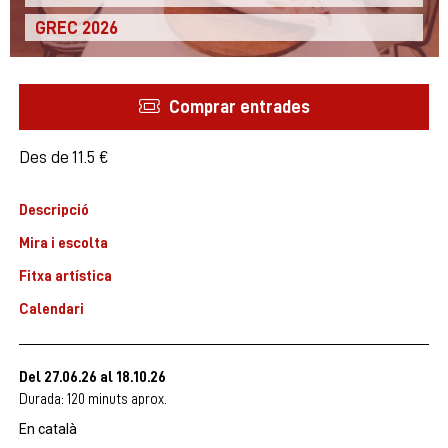
GREC 2026
Comprar entrades
Des de
Des de
11.5 €
Descripció
Mira i escolta
Fitxa artística
Calendari
Del 27.06.26
al 18.10.26
Durada:
120 minuts aprox.
En català