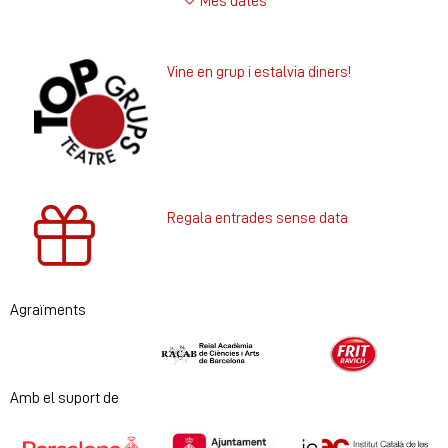
Més dates
Vine en grup i estalvia diners!
Regala entrades sense data
Agraïments
Diapositiva 1 de 2
Amb el suport de