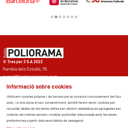
Diapositiva 2 de 7
© Tres per 3 S.A 2023
Rambla dels Estudis, 115
suport@teatrepoliorama.com
Informació sobre cookies
Link a instagram
Link a youtube
Link a twitter
Link a facebook
Link a ticktok
Link a linkedin
Utilitzem cookies pròpies i de tercers per al correcte funcionament del lloc
web, i si ens dona el seu consentiment, també farem servir cookies per
recopilar dades de les seves visites per obtenir estadístiques agregades per
millorar els nostres serveis i mostrar publicitat relacionada amb les seves
Sitemap
Avís Legal
Ús de Cookies
preferències a partir dels seus hàbits de navegació.