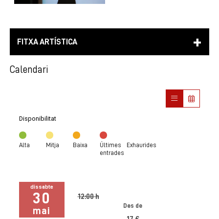
FITXA ARTÍSTICA
Calendari
Disponibilitat
Alta
Mitja
Baixa
Últimes
Exhaurides
entrades
dissabte
30
12:00 h
Des de
mai
17 €