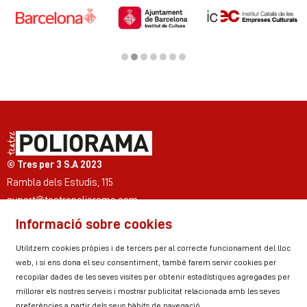
Diapositiva 2 de 7
© Tres per 3 S.A 2023
Rambla dels Estudis, 115
suport@teatrepoliorama.com
Informació sobre cookies
Link a instagram
Link a youtube
Link a twitter
Link a facebook
Link a ticktok
Link a linkedin
Utilitzem cookies pròpies i de tercers per al correcte funcionament del lloc
web, i si ens dona el seu consentiment, també farem servir cookies per
recopilar dades de les seves visites per obtenir estadístiques agregades per
millorar els nostres serveis i mostrar publicitat relacionada amb les seves
Sitemap
Avís Legal
Ús de Cookies
preferències a partir dels seus hàbits de navegació.