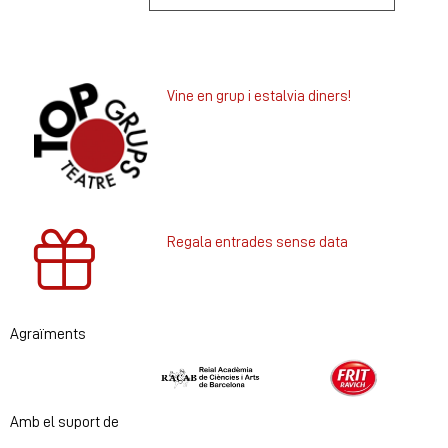
Vine en grup i estalvia diners!
Regala entrades sense data
Agraïments
Diapositiva 1 de 2
Amb el suport de