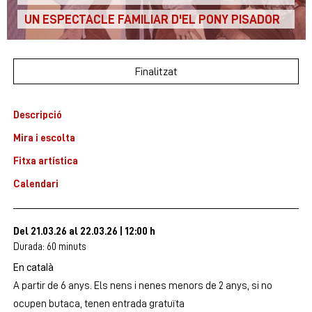
UN ESPECTACLE FAMILIAR D'EL PONY PISADOR
Finalitzat
Descripció
Mira i escolta
Fitxa artística
Calendari
Del 21.03.26
al 22.03.26
|
12:00 h
Durada:
60 minuts
En català
A partir de 6 anys. Els nens i nenes menors de 2 anys, si no
ocupen butaca, tenen entrada gratuïta