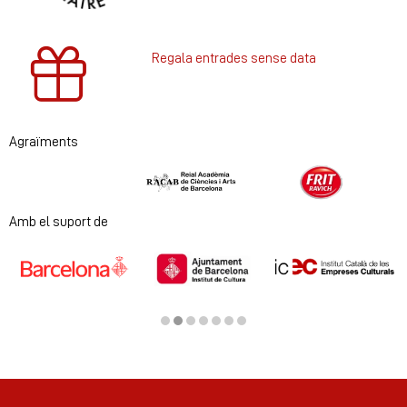
Regala entrades sense data
Agraïments
Diapositiva 1 de 2
Amb el suport de
Diapositiva 2 de 7