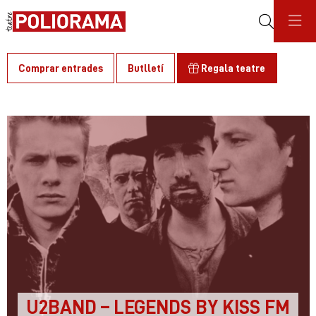
Cerca
Comprar entrades
Butlletí
Regala teatre
C
U2BAND – LEGENDS BY KISS FM