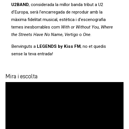
U2BAND
, considerada la millor banda tribut a U2
d’Europa, serà l’encarregada de reproduir amb la
màxima fidelitat musical, estètica i d’escenografia
temes inesborrables com
With or Without You
,
Where
the Streets Have No Name
,
Vertigo
o
One
.
Benvinguts a
LEGENDS by Kiss FM
, no et quedis
sense la teva entrada!
Mira i escolta