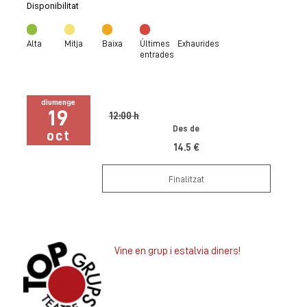
Disponibilitat
Alta
Mitja
Baixa
Últimes
Exhaurides
entrades
diumenge
19
12:00 h
Des de
oct
14.5 €
Finalitzat
Vine en grup i estalvia diners!