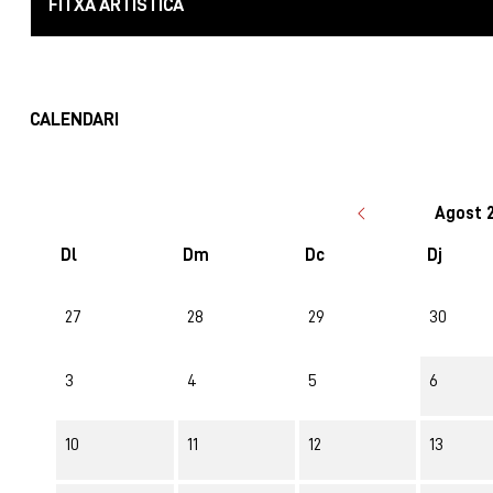
FITXA ARTÍSTICA
CALENDARI
Agost 
Dl
Dm
Dc
Dj
No hi ha cap activitat aquest mes
27
28
29
30
3
4
5
6
10
11
12
13