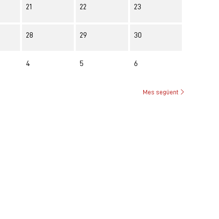
21
22
23
28
29
30
4
5
6
Mes següent