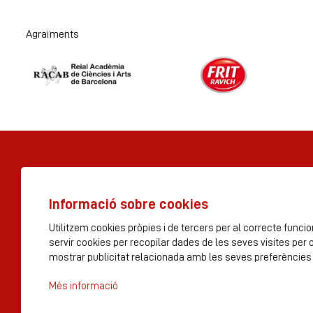
Agraïments
Diapositiva 1 de 2
Informació sobre cookies
© Tres per 3 S.A 2023
Utilitzem cookies pròpies i de tercers per al correcte func
servir cookies per recopilar dades de les seves visites per 
Rambla dels Estudis, 115
mostrar publicitat relacionada amb les seves preferències 
suport@teatrepoliorama.com
Més informació
Sitemap
Avís Legal
Ús de Cookies
Política de privac