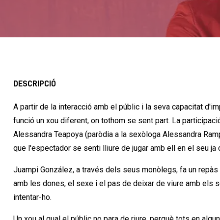
DESCRIPCIÓ
A partir de la interacció amb el públic i la seva capacitat d
funció un xou diferent, on tothom se sent part. La participa
Alessandra Teapoya (paròdia a la sexòloga Alessandra Rampol
que l'espectador se senti lliure de jugar amb ell en el seu ja
Juampi González, a través dels seus monòlegs, fa un repàs
amb les dones, el sexe i el pas de deixar de viure amb els 
intentar-ho.
Un xou al qual el públic no para de riure, perquè tots en a