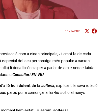
COMPARTIR
'improvisació com a eines principals, Juampi fa de cada
ció especial del seu personatge més popular a xarxes,
la) li dona llicència per a parlar de sexe sense tabús i
 clàssic
Consultori EN VIU
.
d'allò bo i dolent de la
solteria
, explicant la seva relació
seus pares per a començar a fer-ho sol, o almenys
lgun moment hem estat… o serem,
solters!