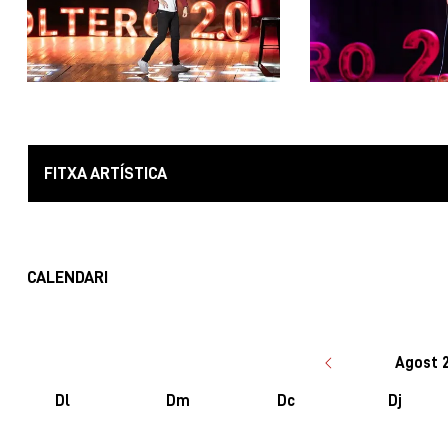
FITXA ARTÍSTICA
CALENDARI
Agost 
Dl
Dm
Dc
Dj
No hi ha cap activitat aquest mes