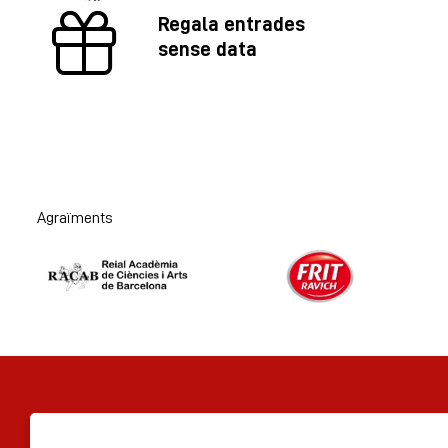
Regala entrades
sense data
Agraïments
Diapositiva 1 de 2