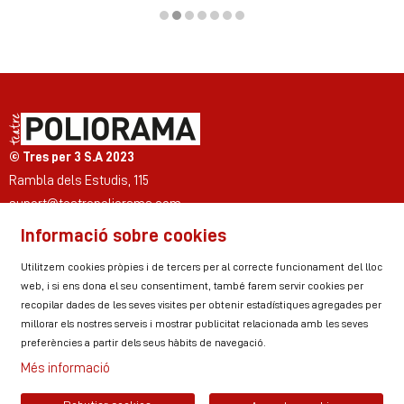
Diapositiva 2 de 7
© Tres per 3 S.A 2023
Rambla dels Estudis, 115
suport@teatrepoliorama.com
Informació sobre cookies
Link a instagram
Link a youtube
Link a twitter
Link a facebook
Link a ticktok
Link a linkedin
Utilitzem cookies pròpies i de tercers per al correcte funcionament del lloc
web, i si ens dona el seu consentiment, també farem servir cookies per
recopilar dades de les seves visites per obtenir estadístiques agregades per
millorar els nostres serveis i mostrar publicitat relacionada amb les seves
Sitemap
Avís Legal
Ús de Cookies
preferències a partir dels seus hàbits de navegació.
Política de privacitat
Contactar
Zona personal
Més informació