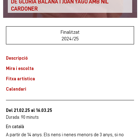
DE GLÒRIA BALAÑÀ I JOAN YAGO AMB NIL
CARDONER
Finalitzat
2024/25
Descripció
Mira i escolta
Fitxa artística
Calendari
Del 21.02.25
al 16.03.25
Durada:
90 minuts
En català
A partir de 14 anys. Els nens i nenes menors de 3 anys, si no