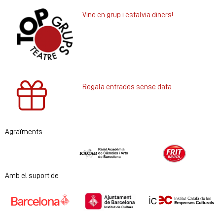
Vine en grup i estalvia diners!
Regala entrades sense data
Agraïments
Diapositiva 1 de 2
Amb el suport de