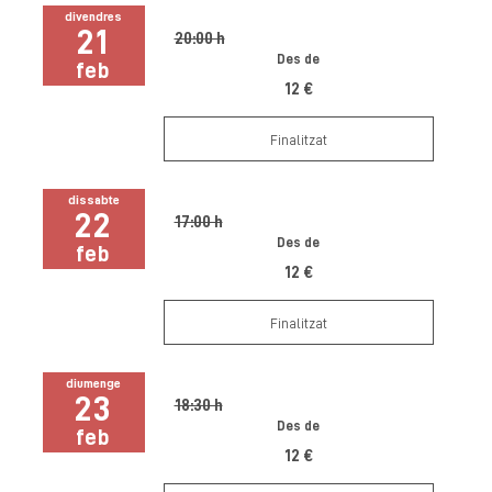
divendres
21
20:00 h
Des de
feb
12 €
Finalitzat
dissabte
22
17:00 h
Des de
feb
12 €
Finalitzat
diumenge
23
18:30 h
Des de
feb
12 €