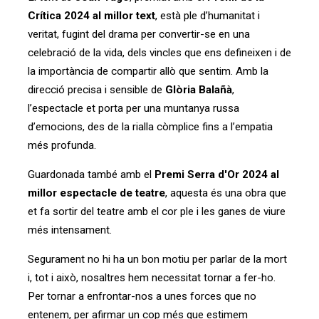
Crítica 2024 al millor text
, està ple d’humanitat i
veritat, fugint del drama per convertir-se en una
celebració de la vida, dels vincles que ens defineixen i de
la importància de compartir allò que sentim. Amb la
direcció precisa i sensible de
Glòria Balañà
,
l’espectacle et porta per una muntanya russa
d’emocions, des de la rialla còmplice fins a l’empatia
més profunda.
Guardonada també amb el
Premi Serra d'Or 2024 al
millor espectacle de teatre
, aquesta és una obra que
et fa sortir del teatre amb el cor ple i les ganes de viure
més intensament.
Segurament no hi ha un bon motiu per parlar de la mort
i, tot i això, nosaltres hem necessitat tornar a fer-ho.
Per tornar a enfrontar-nos a unes forces que no
entenem, per afirmar un cop més que estimem