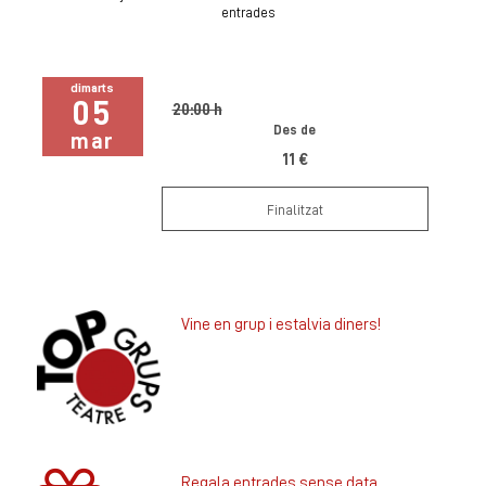
entrades
dimarts
05
20:00 h
Des de
mar
11 €
Finalitzat
Vine en grup i estalvia diners!
Regala entrades sense data