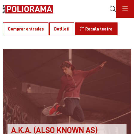
Cerca
Comprar entrades
Butlletí
Regala teatre
C
A.K.A. (ALSO KNOWN AS)