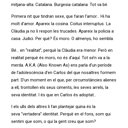
mitjana-alta. Catalana. Burgesia catalana. Tot va bé.
Primera nit que tindran sexe, que faran l’amor... Hi ha
molt d’amor. Apareix la cosina. Coitus interruptus. La
Clàudia ja no li respon les trucades. Apareix la policia a
casa. Judici. Per què? És moro. O almenys, ho sembla.
Bé... en “realitat”, perquè la Clàudia era menor. Però en
realitat perquè és moro, no és d’aquí. Tot se’n va a la
merda. A.K.A. (Also Known As) ens parla d’un període
de l’adolescència d’en Carlos del que nosaltres formem
part. D’un moment en el que, per circumstàncies alienes
a ell, trontollen els seus ciments, les seves arrels, la
seva identitat. I és que en Carlos és adoptat...
I els ulls dels altres li fan plantejar quina és la
seva “vertadera” identitat. Perquè en el fons, som qui
sentim que som, o qui la gent creu que som?