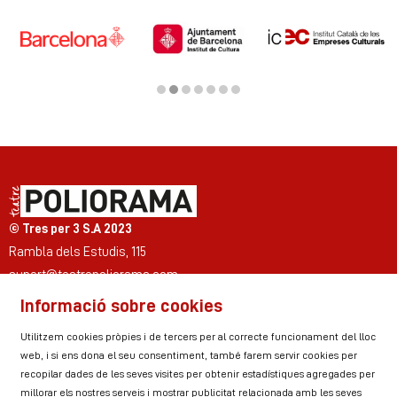
Diapositiva 2 de 7
© Tres per 3 S.A 2023
Rambla dels Estudis, 115
suport@teatrepoliorama.com
Informació sobre cookies
Link a instagram
Link a youtube
Link a twitter
Link a facebook
Link a ticktok
Link a linkedin
Utilitzem cookies pròpies i de tercers per al correcte funcionament del lloc
web, i si ens dona el seu consentiment, també farem servir cookies per
recopilar dades de les seves visites per obtenir estadístiques agregades per
millorar els nostres serveis i mostrar publicitat relacionada amb les seves