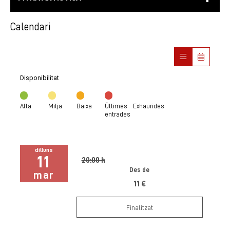
Calendari
Disponibilitat
Alta
Mitja
Baixa
Últimes
Exhaurides
entrades
dilluns
11
20:00 h
Des de
mar
11 €
Finalitzat