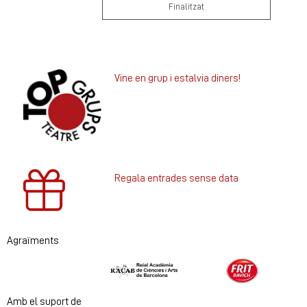
Finalitzat
Vine en grup i estalvia diners!
Regala entrades sense data
Agraïments
Diapositiva 1 de 2
Amb el suport de