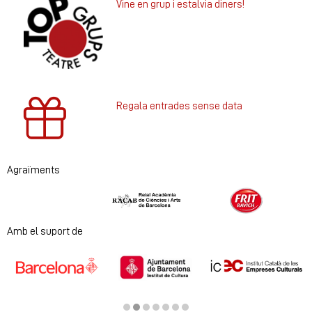
Vine en grup i estalvia diners!
Regala entrades sense data
Agraïments
Diapositiva 1 de 2
Amb el suport de