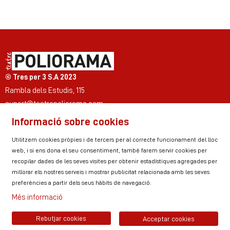
Diapositiva 2 de 7
© Tres per 3 S.A 2023
Rambla dels Estudis, 115
suport@teatrepoliorama.com
Informació sobre cookies
Link a instagram
Link a youtube
Link a twitter
Link a facebook
Link a ticktok
Link a linkedin
Utilitzem cookies pròpies i de tercers per al correcte funcionament del lloc
web, i si ens dona el seu consentiment, també farem servir cookies per
recopilar dades de les seves visites per obtenir estadístiques agregades per
millorar els nostres serveis i mostrar publicitat relacionada amb les seves
Sitemap
Avís Legal
Ús de Cookies
preferències a partir dels seus hàbits de navegació.
Política de privacitat
Contactar
Zona personal
Més informació
Rebutjar cookies
Acceptar cookies