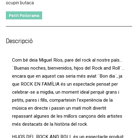
ocupin butaca
Petit Poliorama
Descripció
Com bé deia Miguel Ríos, pare del rock al nostre país…
¨Buenas noches, bienvenidos, hijos del Rock and Roll¨…
encara que en aquest cas seria més aviat ¨Bon dia¨, ja
que ROCK EN FAMÍLIA és un espectacle pensat per
celebrar-se a migdia, un moment ideal perquè grans i
petits, pares i fills, comparteixin l'experiència de la
música en directe i passin un matí molt divertit
repassant algunes de les millors cançons dels artistes
més destacats de la història del rock.
HIJOS DEL ROCK AND ROLL és un espectacle produït