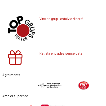
Vine en grup i estalvia diners!
Regala entrades sense data
Agraïments
Diapositiva 1 de 2
Amb el suport de