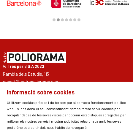
Diapositiva 2 de 7
© Tres per 3 S.A 2023
Rambla dels Estudis, 115
suport@teatrepoliorama.com
Informació sobre cookies
Link a instagram
Link a youtube
Link a twitter
Link a facebook
Link a ticktok
Link a linkedin
Utilitzem cookies pròpies i de tercers per al correcte funcionament del lloc
web, i si ens dona el seu consentiment, també farem servir cookies per
recopilar dades de les seves visites per obtenir estadístiques agregades per
millorar els nostres serveis i mostrar publicitat relacionada amb les seves
Sitemap
Avís Legal
Ús de Cookies
preferències a partir dels seus hàbits de navegació.