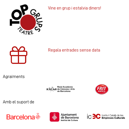
Vine en grup i estalvia diners!
Regala entrades sense data
Agraïments
Diapositiva 1 de 2
Amb el suport de