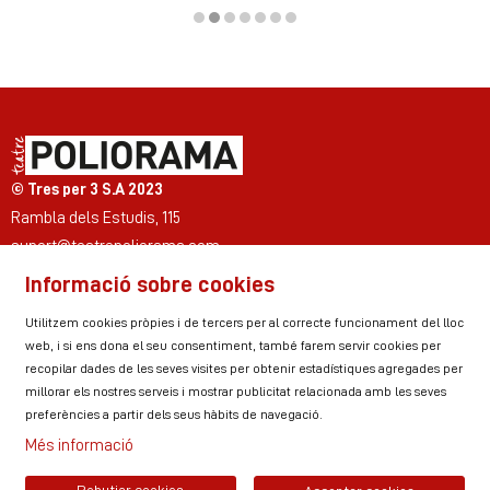
Diapositiva 2 de 7
© Tres per 3 S.A 2023
Rambla dels Estudis, 115
suport@teatrepoliorama.com
Informació sobre cookies
Link a instagram
Link a youtube
Link a twitter
Link a facebook
Link a ticktok
Link a linkedin
Utilitzem cookies pròpies i de tercers per al correcte funcionament del lloc
web, i si ens dona el seu consentiment, també farem servir cookies per
recopilar dades de les seves visites per obtenir estadístiques agregades per
millorar els nostres serveis i mostrar publicitat relacionada amb les seves
Sitemap
Avís Legal
Ús de Cookies
preferències a partir dels seus hàbits de navegació.
Política de privacitat
Contactar
Zona personal
Més informació