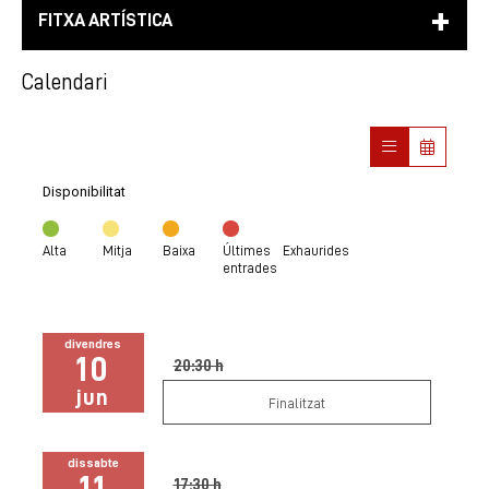
FITXA ARTÍSTICA
Calendari
Disponibilitat
Alta
Mitja
Baixa
Últimes
Exhaurides
entrades
divendres
10
20:30 h
jun
Finalitzat
dissabte
11
17:30 h