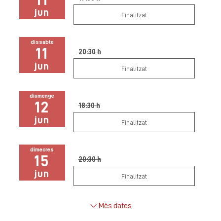
jun
Finalitzat
dissabte
11
20:30 h
jun
Finalitzat
diumenge
12
18:30 h
jun
Finalitzat
dimecres
15
20:30 h
jun
Finalitzat
Més dates