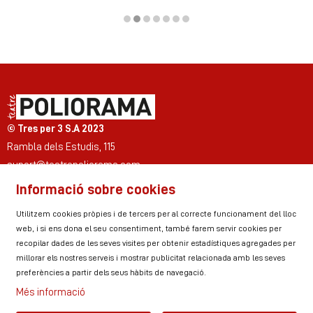
Diapositiva 2 de 7
© Tres per 3 S.A 2023
Rambla dels Estudis, 115
suport@teatrepoliorama.com
Informació sobre cookies
Link a instagram
Link a youtube
Link a twitter
Link a facebook
Link a ticktok
Link a linkedin
Utilitzem cookies pròpies i de tercers per al correcte funcionament del lloc
web, i si ens dona el seu consentiment, també farem servir cookies per
recopilar dades de les seves visites per obtenir estadístiques agregades per
millorar els nostres serveis i mostrar publicitat relacionada amb les seves
Sitemap
Avís Legal
Ús de Cookies
preferències a partir dels seus hàbits de navegació.
Política de privacitat
Contactar
Zona personal
Més informació