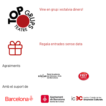
Vine en grup i estalvia diners!
Regala entrades sense data
Agraïments
Diapositiva 1 de 2
Amb el suport de