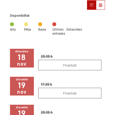
Disponibilitat
Alta
Mitja
Baixa
Últimes
Exhaurides
entrades
divendres
18
20:30 h
nov
Finalitzat
dissabte
19
17:30 h
nov
Finalitzat
dissabte
19
20:30 h