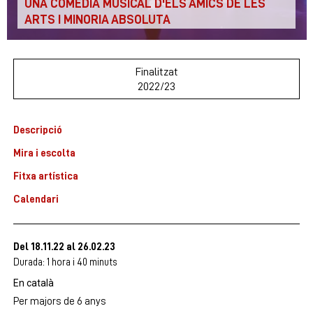
UNA COMÈDIA MUSICAL D'ELS AMICS DE LES
ARTS I MINORIA ABSOLUTA
Finalitzat
2022/23
Descripció
Mira i escolta
Fitxa artística
Calendari
Del 18.11.22
al 26.02.23
Durada:
1 hora i 40 minuts
En català
Per majors de 6 anys