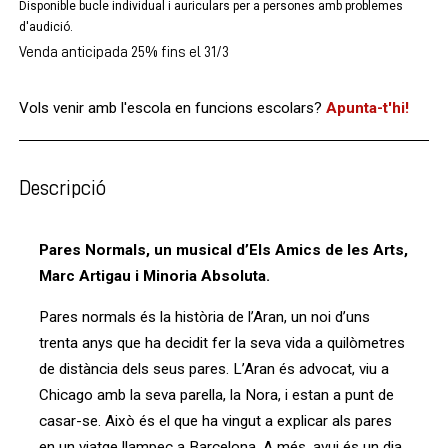
Disponible bucle individual i auriculars per a persones amb problemes
d'audició.
Venda anticipada 25% fins el 31/3
Vols venir amb l'escola en funcions escolars?
Apunta-t'hi!
Descripció
Pares Normals, un musical d’Els Amics de les Arts,
Marc Artigau i Minoria Absoluta.
Pares normals és la història de l’Aran, un noi d’uns
trenta anys que ha decidit fer la seva vida a quilòmetres
de distància dels seus pares. L’Aran és advocat, viu a
Chicago amb la seva parella, la Nora, i estan a punt de
casar-se. Això és el que ha vingut a explicar als pares
en un viatge llampec a Barcelona. A més, avui és un dia