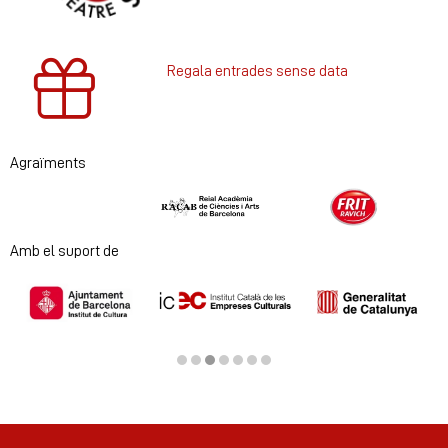
Regala entrades sense data
Agraïments
Diapositiva 1 de 2
Amb el suport de
Diapositiva 3 de 7