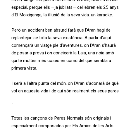
especial, perquè ells —ja jubilats— cel·lebren els 25 anys
d'El Moixiganga, la il·lusió de la seva vida: un karaoke.
Però un accident ben absurd farà que l’Aran hagi de
replantejar-se tota la seva existència. A partir d’aquí
començarà un viatge ple d’aventures, on l’Aran s’haurà
de posar a prova i on coneixerà la Laia, una noia amb
qui té moltes més coses en comú del que sembla a
primera vista.
I serà a l’altra punta del món, on l’Aran s’adonarà de què
vol en aquesta vida i de qui són realment els seus pares.
-
Totes les cançons de Pares Normals són originals i
especialment composades per Els Amics de les Arts.