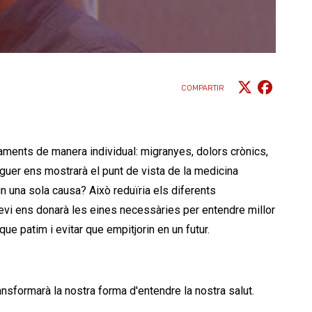
COMPARTIR
aments de manera individual: migranyes, dolors crònics,
daguer ens mostrarà el punt de vista de la medicina
in una sola causa? Això reduïria els diferents
n Xevi ens donarà les eines necessàries per entendre millor
ue patim i evitar que empitjorin en un futur.
sformarà la nostra forma d'entendre la nostra salut.