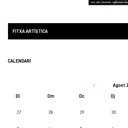
FITXA ARTÍSTICA
CALENDARI
Agost 
Dl
Dm
Dc
Dj
No hi ha cap activitat aquest mes
27
28
29
30