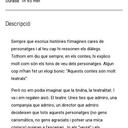
Durada: 1h 45 min
Descripció
Sempre que escrius històries t’imagines cares de
personatges i al teu cap hi ressonen els diàlegs.
Tothom em diu que sempre, en els contes, hi explico
molt com són els tons de veu dels personatges. Algun
cop m’han fet un elogi bonic: “Aquests contes són molt
teatrals”.
Però no em podia imaginar que la tindria, la teatralitat. I
va i em regalen això. El teatre. Unes ties que admiro, una
companyia que admiro, un director que admiro
decideixen que tots aquests personatges (no gens
carismàtics, no gens agraciats i potser una mica
còmics) pujaran a l’escenari. Jo els “veuré” i els