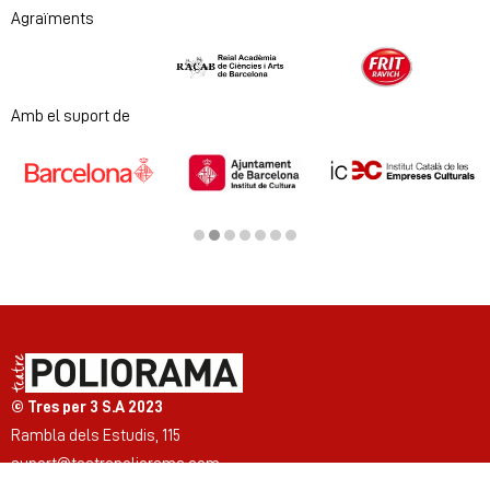
Agraïments
Diapositiva 1 de 2
Amb el suport de
Diapositiva 2 de 7
© Tres per 3 S.A 2023
Rambla dels Estudis, 115
suport@teatrepoliorama.com