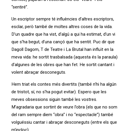
“sentiré”.
Un escriptor sempre té influències d’altres escriptors,
esclar, però també de moltes altres coses de la vida.
D’un quadre que ha vist, d’algú a qui ha estimat, d’un vi
que s’ha begut, d’una cançó que ha sentit. Puc dir que
Dagoll Dagom, T de Teatre i La Brutal han influït en la
meva vida: he sortit trasbalsada (aquesta és la paraula)
d’algunes de les obres que han fet. He sortit cantant i
volent abraçar desconeguts.
Hem triat els contes més divertits (també n’hi ha algún
de tristot, sí, no s’ha pogut evitar). Espero que les
meves obsessions siguin també les vostres.
M’agradaria que sortint de veure l’obra (els que no som
del ram sempre diem “obra” i no “espectacle”) també
volguéssiu cantar i abraçar desconeguts (entre els que
m’incloc).