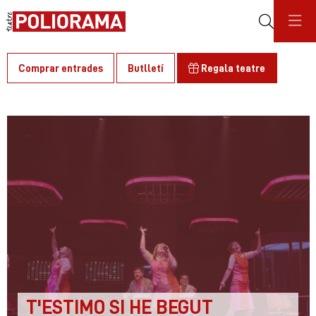
Cerca
Comprar entrades
Butlletí
Regala teatre
C
T'ESTIMO SI HE BEGUT