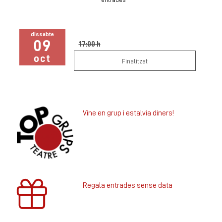
dissabte
09
17:00 h
oct
Finalitzat
Vine en grup i estalvia diners!
Regala entrades sense data