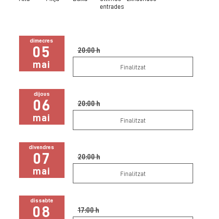
entrades
dimecres
05
20:00 h
mai
Finalitzat
dijous
06
20:00 h
mai
Finalitzat
divendres
07
20:00 h
mai
Finalitzat
dissabte
08
17:00 h