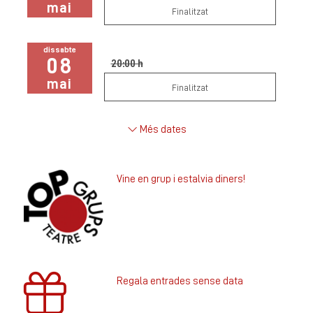
mai
Finalitzat
dissabte
08
20:00 h
mai
Finalitzat
Més dates
Vine en grup i estalvia diners!
Regala entrades sense data