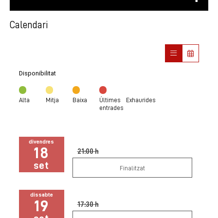
Calendari
Disponibilitat
Alta
Mitja
Baixa
Últimes
Exhaurides
entrades
divendres
18
21:00 h
set
Finalitzat
dissabte
19
17:30 h