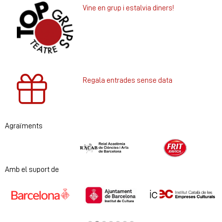
Vine en grup i estalvia diners!
Regala entrades sense data
Agraïments
Diapositiva 1 de 2
Amb el suport de