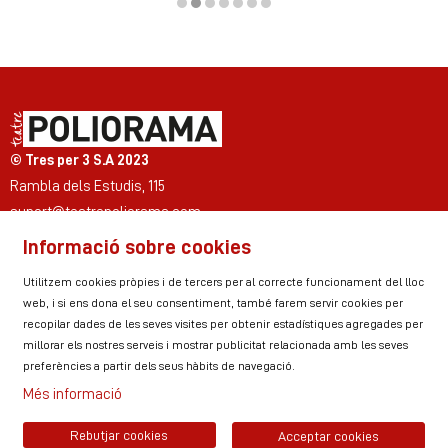
Diapositiva 2 de 7
© Tres per 3 S.A 2023
Rambla dels Estudis, 115
suport@teatrepoliorama.com
Informació sobre cookies
Link a instagram
Link a youtube
Link a twitter
Link a facebook
Link a ticktok
Link a linkedin
Utilitzem cookies pròpies i de tercers per al correcte funcionament del lloc
web, i si ens dona el seu consentiment, també farem servir cookies per
recopilar dades de les seves visites per obtenir estadístiques agregades per
millorar els nostres serveis i mostrar publicitat relacionada amb les seves
Sitemap
Avís Legal
Ús de Cookies
preferències a partir dels seus hàbits de navegació.
Política de privacitat
Contactar
Zona personal
Més informació
Rebutjar cookies
Acceptar cookies