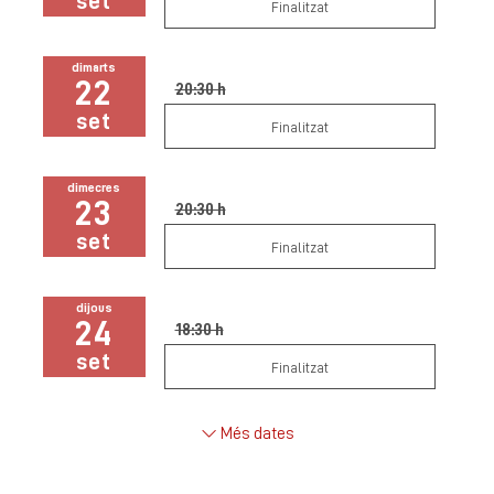
set
Finalitzat
dimarts
22
20:30 h
set
Finalitzat
dimecres
23
20:30 h
set
Finalitzat
dijous
24
18:30 h
set
Finalitzat
Més dates