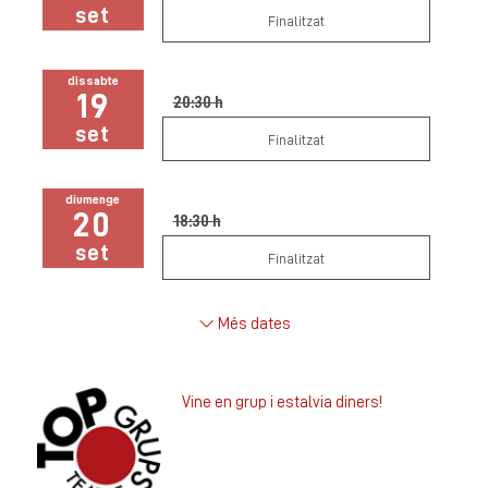
set
Finalitzat
dissabte
19
20:30 h
set
Finalitzat
diumenge
20
18:30 h
set
Finalitzat
Més dates
Vine en grup i estalvia diners!