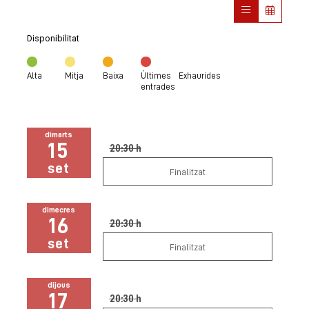
Disponibilitat
Alta
Mitja
Baixa
Últimes
Exhaurides
entrades
dimarts
15
20:30 h
set
Finalitzat
dimecres
16
20:30 h
set
Finalitzat
dijous
17
20:30 h