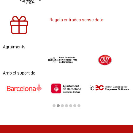
Regala entrades sense data
Agraïments
Diapositiva 1 de 2
Amb el suport de
Diapositiva 2 de 7