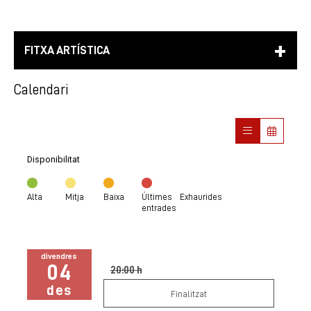
FITXA ARTÍSTICA
Calendari
Disponibilitat
Alta
Mitja
Baixa
Últimes
Exhaurides
entrades
divendres
04
20:00 h
des
Finalitzat