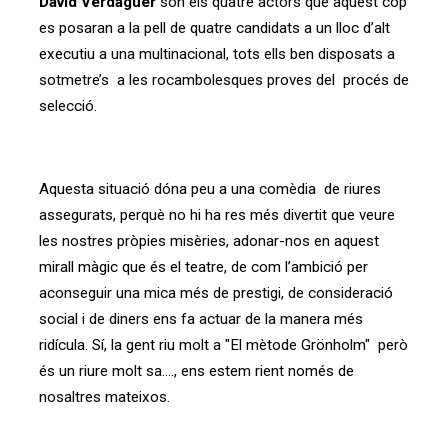
David Verdaguer
són els quatre actors que aquest cop
es posaran a la pell de quatre candidats a un lloc d’alt
executiu a una multinacional, tots ells ben disposats a
sotmetre’s a les rocambolesques proves del procés de
selecció.
Aquesta situació dóna peu a una comèdia de riures
assegurats, perquè no hi ha res més divertit que veure
les nostres pròpies misèries, adonar-nos en aquest
mirall màgic que és el teatre, de com l’ambició per
aconseguir una mica més de prestigi, de consideració
social i de diners ens fa actuar de la manera més
ridícula. Sí, la gent riu molt a "El mètode Grönholm" però
és un riure molt sa...., ens estem rient només de
nosaltres mateixos.