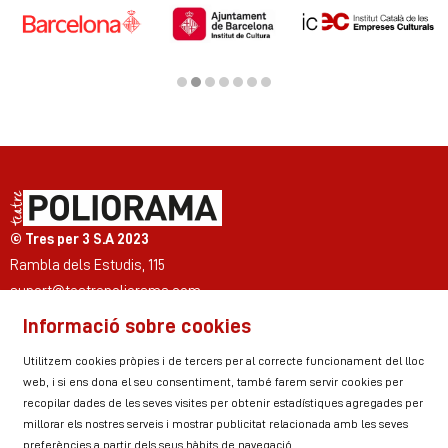
Diapositiva 2 de 7
© Tres per 3 S.A 2023
Rambla dels Estudis, 115
suport@teatrepoliorama.com
Informació sobre cookies
Link a instagram
Link a youtube
Link a twitter
Link a facebook
Link a ticktok
Link a linkedin
Utilitzem cookies pròpies i de tercers per al correcte funcionament del lloc
web, i si ens dona el seu consentiment, també farem servir cookies per
recopilar dades de les seves visites per obtenir estadístiques agregades per
millorar els nostres serveis i mostrar publicitat relacionada amb les seves
Sitemap
Avís Legal
Ús de Cookies
preferències a partir dels seus hàbits de navegació.