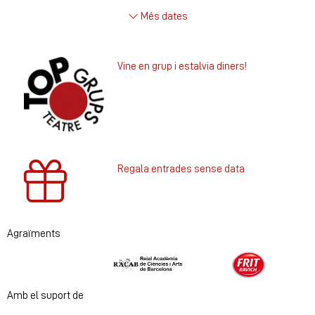
Més dates
Vine en grup i estalvia diners!
Regala entrades sense data
Agraïments
Diapositiva 1 de 2
Amb el suport de