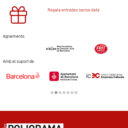
Regala entrades sense data
Agraïments
Diapositiva 1 de 2
Amb el suport de
Diapositiva 2 de 7