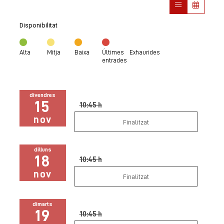
Disponibilitat
Alta
Mitja
Baixa
Últimes
Exhaurides
entrades
divendres
15
10:45 h
nov
Finalitzat
dilluns
18
10:45 h
nov
Finalitzat
dimarts
19
10:45 h