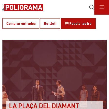
Cerca
Comprar entrades
Butlletí
Regala teatre
C
LA PLAÇA DEL DIAMANT