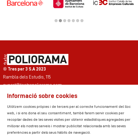
Diapositiva 2 de 7
© Tres per 3 S.A 2023
Rambla dels Estudis, 115
suport@teatrepoliorama.com
Informació sobre cookies
Link a instagram
Link a youtube
Link a twitter
Link a facebook
Link a ticktok
Link a linkedin
Utilitzem cookies pròpies i de tercers per al correcte funcionament del lloc
web, i si ens dona el seu consentiment, també farem servir cookies per
recopilar dades de les seves visites per obtenir estadístiques agregades per
millorar els nostres serveis i mostrar publicitat relacionada amb les seves
Sitemap
Avís Legal
Ús de Cookies
preferències a partir dels seus hàbits de navegació.