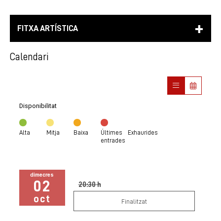
FITXA ARTÍSTICA
Calendari
Disponibilitat
Alta
Mitja
Baixa
Últimes
Exhaurides
entrades
dimecres
02
20:30 h
oct
Finalitzat