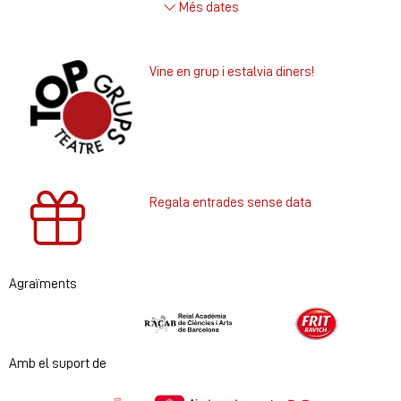
Més dates
Vine en grup i estalvia diners!
Regala entrades sense data
Agraïments
Diapositiva 1 de 2
Amb el suport de