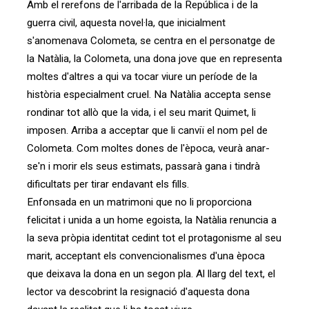
Amb el rerefons de l'arribada de la República i de la
guerra civil, aquesta novel·la, que inicialment
s'anomenava Colometa, se centra en el personatge de
la Natàlia, la Colometa, una dona jove que en representa
moltes d'altres a qui va tocar viure un període de la
història especialment cruel. Na Natàlia accepta sense
rondinar tot allò que la vida, i el seu marit Quimet, li
imposen. Arriba a acceptar que li canviï el nom pel de
Colometa. Com moltes dones de l'època, veurà anar-
se'n i morir els seus estimats, passarà gana i tindrà
dificultats per tirar endavant els fills.
Enfonsada en un matrimoni que no li proporciona
felicitat i unida a un home egoista, la Natàlia renuncia a
la seva pròpia identitat cedint tot el protagonisme al seu
marit, acceptant els convencionalismes d'una època
que deixava la dona en un segon pla. Al llarg del text, el
lector va descobrint la resignació d'aquesta dona