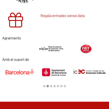
Regala entrades sense data
Agraïments
Diapositiva 1 de 2
Amb el suport de
Diapositiva 2 de 7