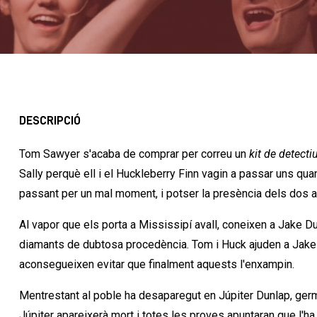
DESCRIPCIÓ
Tom Sawyer s'acaba de comprar per correu un
kit de detecti
Sally perquè ell i el Huckleberry Finn vagin a passar uns qu
passant per un mal moment, i potser la presència dels dos ami
Al vapor que els porta a Mississipí avall, coneixen a Jake Du
diamants de dubtosa procedència. Tom i Huck ajuden a Jake 
aconsegueixen evitar que finalment aquests l'enxampin.
Mentrestant al poble ha desaparegut en Júpiter Dunlap, germà
Júpiter apareixerà mort i totes les proves apuntaran que l'ha