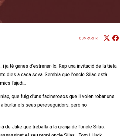
COMPARTIR
u
, i ja té ganes d'estrenar-lo. Rep una invitació de la tieta
ants dies a casa seva. Sembla que l'oncle Silas està
cs l'ajudi...
nlap, que fuig d'uns facinerosos que li volen robar uns
a burlar els seus pereseguidors, però no
 de Jake que treballa a la granja de l'oncle Silas.
 assassinat el seu propi oncle Silas... Tom i Huck