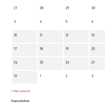
No hi ha cap activitat aquest mes
27
28
29
30
3
4
5
6
10
11
12
13
17
18
19
20
24
25
26
27
31
1
2
3
Mes anterior
Disponibilitat