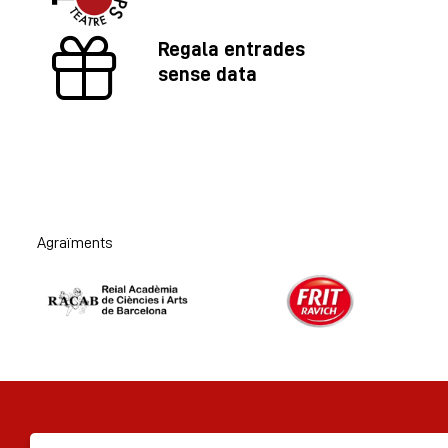
Regala entrades
sense data
Agraïments
Diapositiva 1 de 2