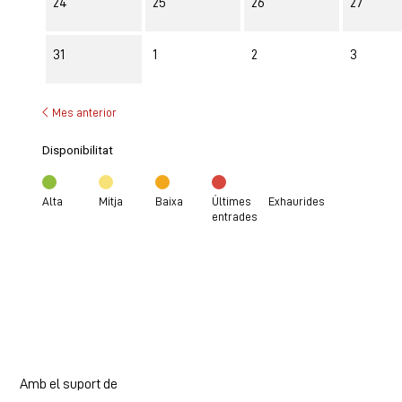
24
25
26
27
31
1
2
3
Mes anterior
Disponibilitat
Alta
Mitja
Baixa
Últimes
Exhaurides
entrades
Amb el suport de