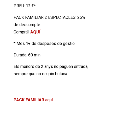
PREU: 12 €*
PACK FAMILIAR 2 ESPECTACLES: 25%
de descompte
Compra'l
AQUÍ
* Més 1€ de despeses de gestió
Durada: 60 min
Els menors de 2 anys no paguen entrada,
sempre que no ocupin butaca.
Si vols entrades per a més d'un
espectacle familiar, pots comprar el
PACK FAMILIAR
aquí