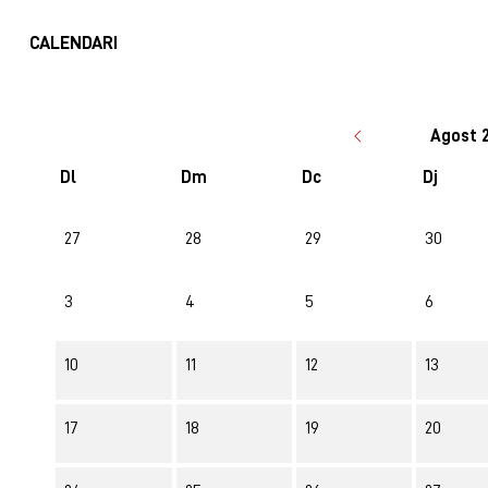
CALENDARI
Agost 
Dl
Dm
Dc
Dj
No hi ha cap activitat aquest mes
27
28
29
30
3
4
5
6
10
11
12
13
17
18
19
20