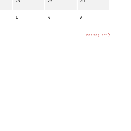
28
29
30
4
5
6
Mes següent