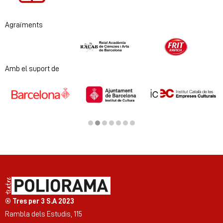
Agraïments
Diapositiva 1 de 2
Amb el suport de
Diapositiva 2 de 7
© Tres per 3 S.A 2023
Rambla dels Estudis, 115