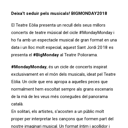
Deixa’t seduir pels musicals! BIGMONDAY2018
El Teatre Eòlia presenta un recull dels seus millors
concerts de teatre músical del cicle #MondayMonday i
ho fa amb un espectacle musical de gran format en una
data i un lloc molt especial, aquest Sant Jordi 2018 es
presenta el
#BigMonday
al Teatre Poliorama.
#MondayMonday
, és un cicle de concerts inspirat
exclusivament en el món dels musicals, ideat pel Teatre
Eòlia. Un cicle que ens apropa a aquelles peces que
normalment hem escoltat sempre als grans escenaris
de la mà de les veus més conegudes del panorama
català.
En solitari, els artistes, s'acosten a un públic molt
proper per interpretar les cançons que formen part del
nostre imaginari musical. Un format íntim i acollidor i