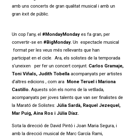
amb uns concerts de gran qualitat musical i amb un
gran èxit de públic.
Un cop l’any, el
#MondayMonday
es fa gran, per
convertir-se en
#BigMonday.
Un espectacle musical
format per les veus més rellevants que han
participat en el cicle. Ara, els solistes de la temporada
s’uneixen per fer un concert conjunt.
Carlos Gramaje,
Toni Viñals, Judith Tobella
acompanyats per artistes
d’altres edicions , com ara
Mone Teruel i Mariona
Castillo.
Aquests són els noms de la vetllada,
acompanyats per joves talents que van ser finalistes de
la Marató de Solistes:
Júlia Sardà, Raquel Jezequel,
Mar Puig, Aina Ros i Júlia Díaz.
Sota la direcció de David Pintó i Joan Maria Segura, i
amb la direcció musical de Marc García Rami,