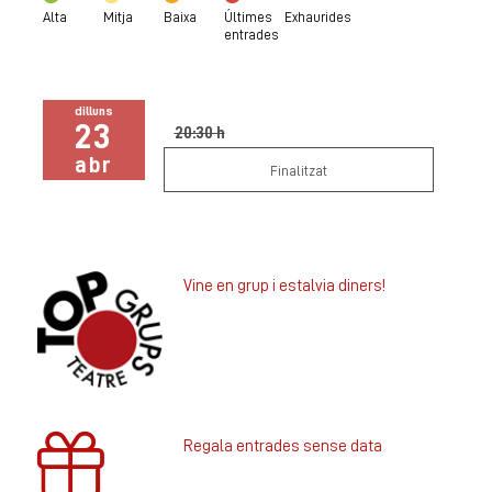
Alta
Mitja
Baixa
Últimes
Exhaurides
entrades
dilluns
23
20:30 h
abr
Finalitzat
Vine en grup i estalvia diners!
Regala entrades sense data