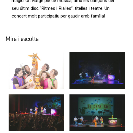
màgic. Un viatge ple de música, amb les cançons del
seu últim disc “Ritmes i Rialles”, titelles i teatre. Un
concert molt participatiu per gaudir amb família!
Mira i escolta