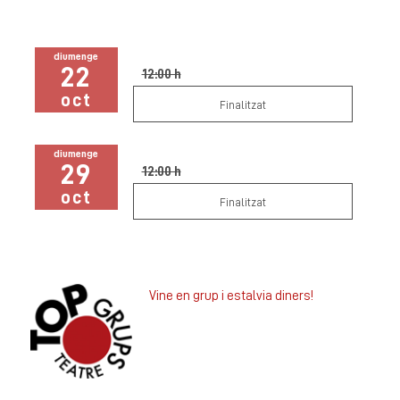
diumenge
22
12:00 h
oct
Finalitzat
diumenge
29
12:00 h
oct
Finalitzat
Vine en grup i estalvia diners!