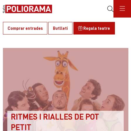
Cerca
Comprar entrades
Butlletí
Regala teatre
C
RITMES I RIALLES DE POT
PETIT