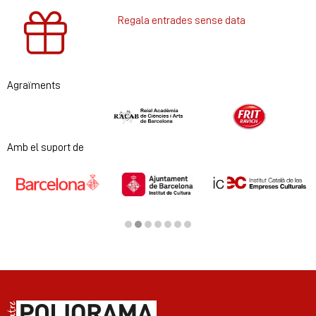
Regala entrades sense data
Agraïments
Diapositiva 1 de 2
Amb el suport de
Diapositiva 2 de 7