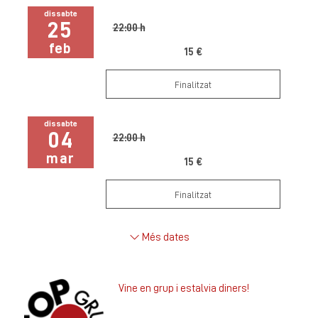
dissabte
25
22:00 h
feb
15 €
Finalitzat
dissabte
04
22:00 h
mar
15 €
Finalitzat
Més dates
Vine en grup i estalvia diners!