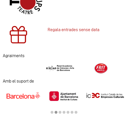
Regala entrades sense data
Agraïments
Diapositiva 1 de 2
Amb el suport de
Diapositiva 2 de 7