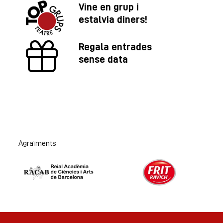
Vine en grup i
estalvia diners!
Regala entrades
sense data
Agraïments
Diapositiva 1 de 2