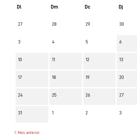
Dl
Dm
Dc
Dj
No hi ha cap activitat aquest mes
27
28
29
30
3
4
5
6
10
11
12
13
17
18
19
20
24
25
26
27
31
1
2
3
Mes anterior