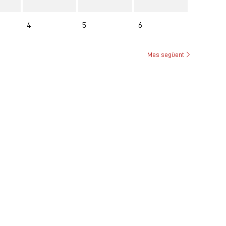
4
5
6
Mes següent