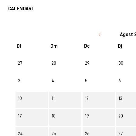
CALENDARI
Agost 
Dl
Dm
Dc
Dj
No hi ha cap activitat aquest mes
27
28
29
30
3
4
5
6
10
11
12
13
17
18
19
20
24
25
26
27