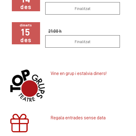
des
Finalitzat
dimarts
15
21:00 h
des
Finalitzat
Vine en grup i estalvia diners!
Regala entrades sense data