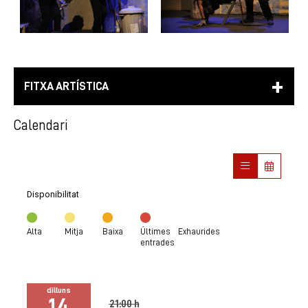
FITXA ARTÍSTICA
Calendari
Disponibilitat
Alta
Mitja
Baixa
Últimes
Exhaurides
entrades
dilluns
14
21:00 h